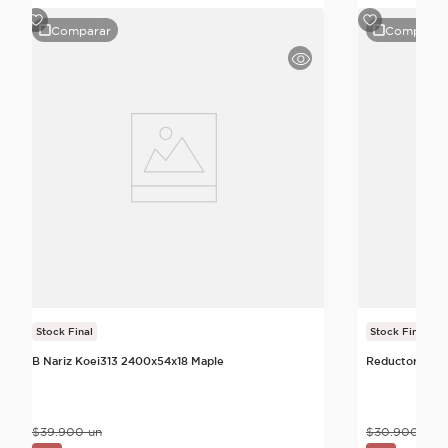
Comparar
Comparar
Stock Final
Stock Final
B Nariz Koei313 2400x54x18 Maple
Reductor Koei
$
39
.
900
un
$
30
.
900
un