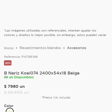
*Las imágenes utilizadas son referenciales, intentan igualar los
colores y diseños lo mejor posible, sin embargo, estos pueden variar
Revestimientos blandos
Accesorios
Referencia:
FN17BE198
80%
B Nariz Koei074 2400x54x18 Beige
88 un Disponibles
$
7980
un
$
39
.
900
un
*Precio IVA incluido
Color