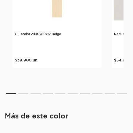
G Escoba 2440x80x12 Beige
Reductor M
$
39
.
900
un
$
54
.
899
Más de este color