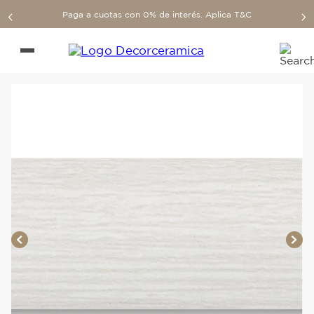
Paga a cuotas con 0% de interés. Aplica T&C