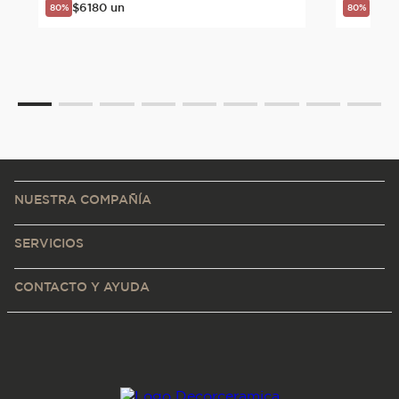
$
6180
un
$
618
80%
80%
NUESTRA COMPAÑÍA
SERVICIOS
CONTACTO Y AYUDA