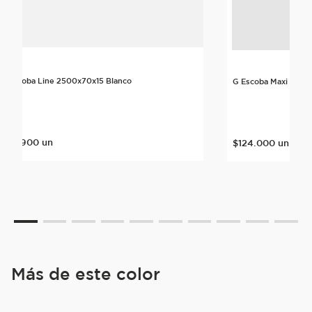
G Escoba Line 2500x70x15 Blanco
G Escoba Maxi Line 
$
56
.
900
un
$
124
.
000
un
Más de este color