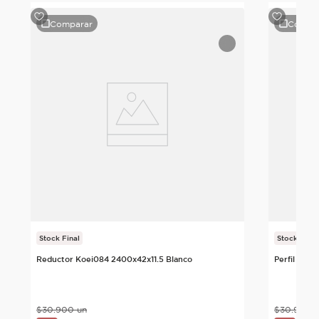
Comparar
Compa
o
Stock Final
Stock Final
Reductor Koei084 2400x42x11.5 Blanco
Perfil T Ko
$
30
.
900
un
$
30
.
900