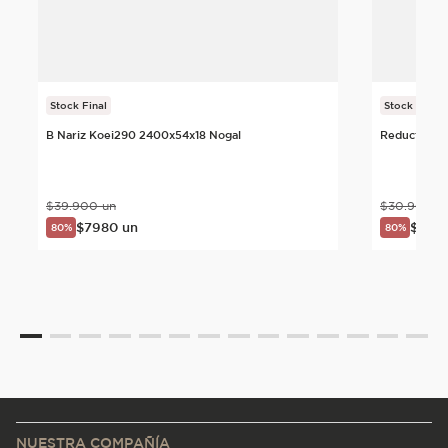
Stock Final
Stock Final
B Nariz Koei290 2400x54x18 Nogal
Reductor Ko
$
39
.
900
un
$
30
.
900
u
$
7980
un
$
618
80%
80%
NUESTRA COMPAÑÍA