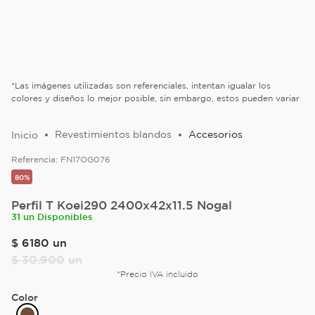
*Las imágenes utilizadas son referenciales, intentan igualar los
colores y diseños lo mejor posible, sin embargo, estos pueden variar
Revestimientos blandos
Accesorios
Referencia:
FN17OG076
80%
Perfil T Koei290 2400x42x11.5 Nogal
31 un Disponibles
$
6180
un
$
30
.
900
un
*Precio IVA incluido
Color