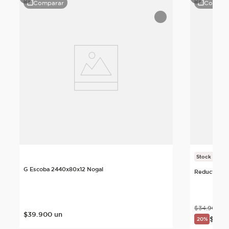
Comparar
Compar
Stock Final
G Escoba 2440x80x12 Nogal
Reductor 2
$
34
.
900
u
$
39
.
900
un
$
27
.
9
20%