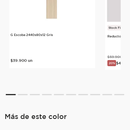
Stock Final
G Escoba 2440x80x12 Gris
Reductor Lum
$
59
.
900
un
$
39
.
900
un
$
47
.
92
20%
Más de este color