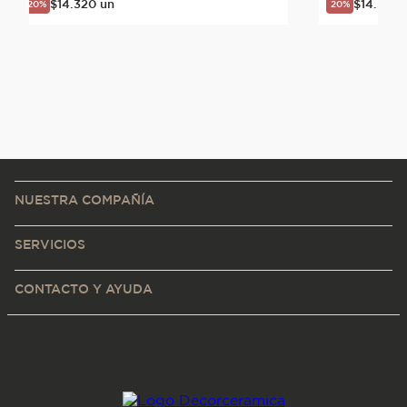
$
14
.
320
un
$
14
.
320
20%
20%
NUESTRA COMPAÑÍA
SERVICIOS
CONTACTO Y AYUDA