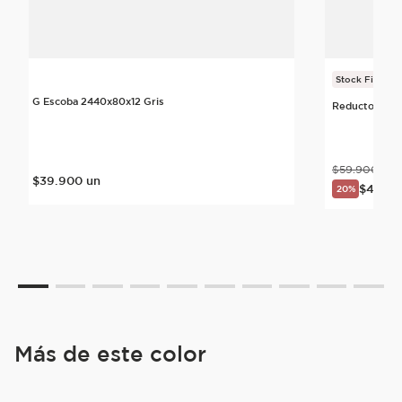
Stock Final
G Escoba 2440x80x12 Gris
Reductor Lum
$
59
.
900
un
$
39
.
900
un
$
47
.
92
20%
Más de este color