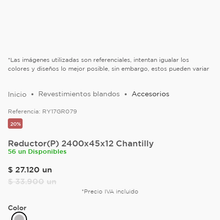
*Las imágenes utilizadas son referenciales, intentan igualar los
colores y diseños lo mejor posible, sin embargo, estos pueden variar
Revestimientos blandos
Accesorios
Referencia:
RY17GR079
20%
Reductor(P) 2400x45x12 Chantilly
56 un Disponibles
$
27
.
120
un
$
33
.
900
un
*Precio IVA incluido
Color