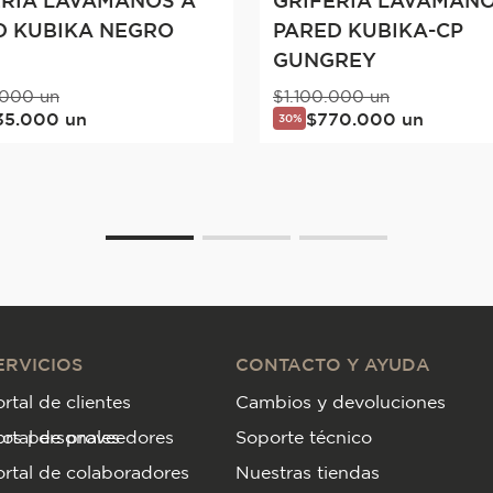
ERÍA LAVAMANOS A
GRIFERÍA LAVAMANO
D KUBIKA NEGRO
PARED KUBIKA-CP
GUNGREY
000
un
$
1
.
100
.
000
un
35
.
000
un
$
770
.
000
un
30%
ERVICIOS
CONTACTO Y AYUDA
rtal de clientes
Cambios y devoluciones
tos personales
ortal de proveedores
Soporte técnico
rtal de colaboradores
Nuestras tiendas