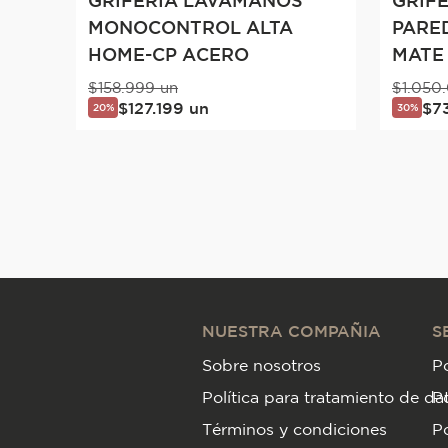
GRIFERÍA LAVAMANOS
GRIF
MONOCONTROL ALTA
PARE
HOME-CP ACERO
MATE
$
158
.
999
un
$
1
.
050
.
$
127
.
199
un
$
7
20%
30%
NUESTRA COMPAÑIA
S
Sobre nosotros
Po
Política para tratamiento de da
P
Términos y condiciones
Po