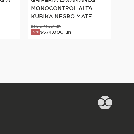
S A
MONOCONTROL ALTA
KUBIKA NEGRO MATE
$
820
.
000
un
$
574
.
000
un
30%