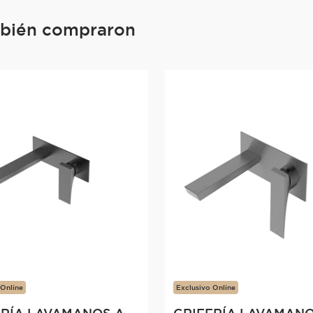
mbién compraron
 Online
Exclusivo Online