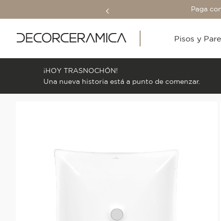
Paga con
Pisos y Par
¡HOY TRASNOCHÓN!
Una nueva historia está a punto de comenzar.