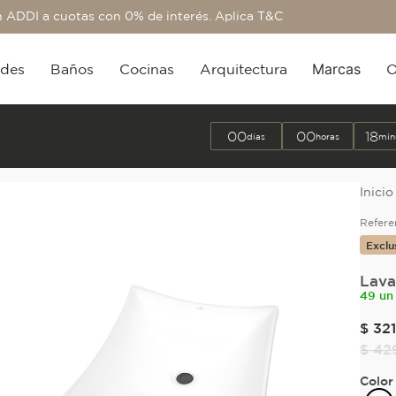
 ADDI a cuotas con 0% de interés. Aplica T&C
Marcas
edes
Baños
Cocinas
Arquitectura
O
00
00
18
días
horas
min
Refere
Exclu
Lava
49 un
$
321
$
42
Color