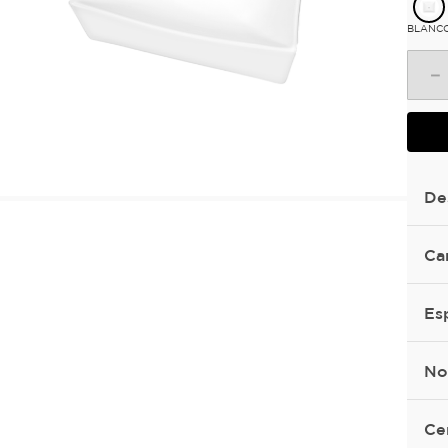
BLANC
－
De
Ca
Es
No
Ce