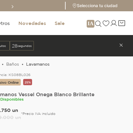
Sale hasta 70% 
Selecciona tu ciudad
tros
Novedades
Sale
27
utos
segundos
Baños
Lavamanos
ncia:
KS08BL026
sivo Online
25%
manos Vessel Onega Blanco Brillante
 Disponibles
.
750
un
*Precio IVA incluido
9
.
000
un