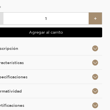
O
＋
Agregar al carrito
scripción
racterísticas
pecificaciones
rmatividad
rtificaciones