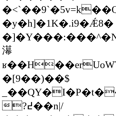
�<`��9`�5v=k��Q��^�c��N�%O
�y
�h]�1K�.i9�Ǽ
�]�Y���:���^�NԌ
濗
ʁ��H��erUoW
�[9��)��$
_��QY�I�P�t�
?߄��n|/