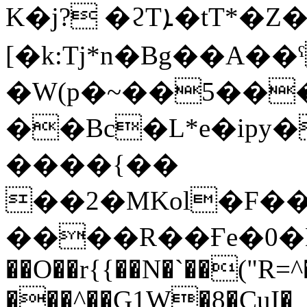
K�j? �ϩTܐ�tT*�Z���Y�D肇�L�P�~
[�k:Tj*n�Bg��A�
�W(p�~��5���
��Bc�L*e�ipy
����{��
��2�MKol�F��
����R��Ғe�0�D��śו
��O��r{{��N�`��("R=
���^��G1W�8�CuI�