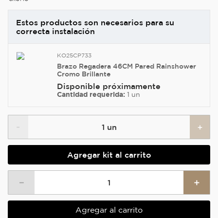
Estos productos son necesarios para su
correcta instalación
KO25CP733
Brazo Regadera 46CM Pared Rainshower
Cromo Brillante
Disponible próximamente
Cantidad requerida:
1 un
-
+
1
un
Agregar kit al carrito
－
＋
Agregar al carrito