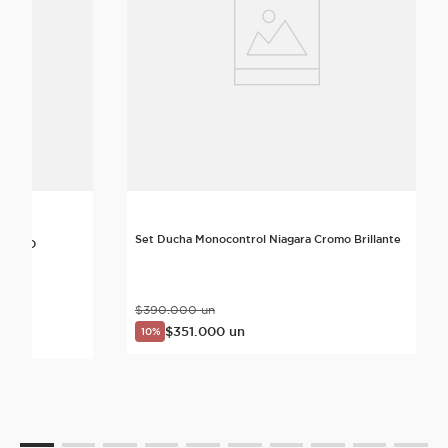
Set Ducha Monocontrol Niagara Cromo Brillante
CROMO
$
390
.
000
un
$
351
.
000
un
10%