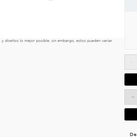
es y diseños lo mejor posible, sin embargo, estos pueden variar
-
－
De