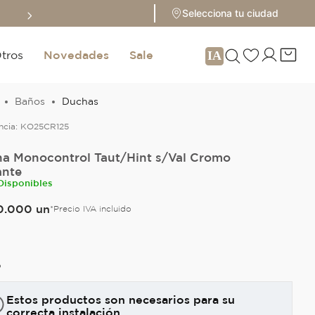
Sale hasta 70% 
Selecciona tu ciudad
tros
Novedades
Sale
Baños
Duchas
ncia:
KO25CR125
a Monocontrol Taut/Hint s/Val Cromo
ante
Disponibles
0
.
000
un
*Precio IVA incluido
O
Estos productos son necesarios para su
correcta instalación