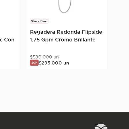
Stock Final
Regadera Redonda Flipside
ic Con
1.75 Gpm Cromo Brillante
$
590
.
000
un
$
295
.
000
un
50%