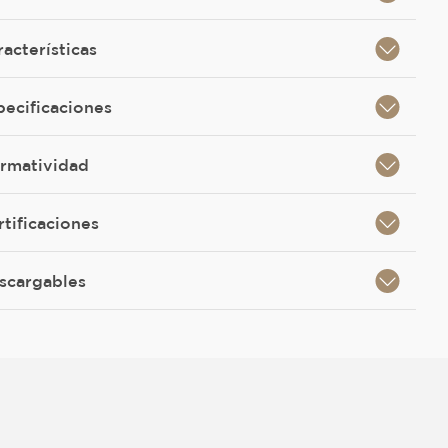
racterísticas
pecificaciones
rmatividad
rtificaciones
scargables