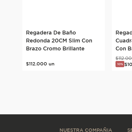
Regadera De Baño
Regad
Redonda 20CM Slim Con
Cuadr
Brazo Cromo Brillante
Con B
$
112
.
00
$
112
.
000
un
$
1
10%
NUESTRA COMPAÑIA
S