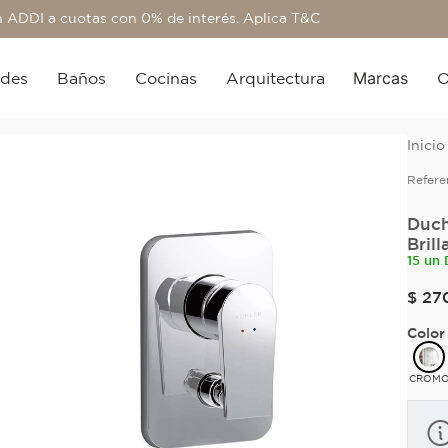
 ADDI a cuotas con 0% de interés. Aplica T&C
Marcas
edes
Baños
Cocinas
Arquitectura
O
Refere
Duch
Brill
15 un 
$
27
Color
CROM