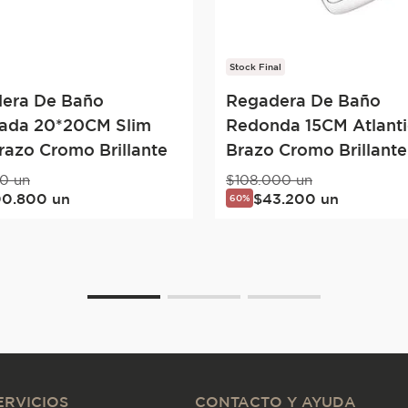
Stock Final
era De Baño
Regadera De Baño
ada 20*20CM Slim
Redonda 15CM Atlant
razo Cromo Brillante
Brazo Cromo Brillante
0
un
$
108
.
000
un
00
.
800
un
$
43
.
200
un
60%
ERVICIOS
CONTACTO Y AYUDA