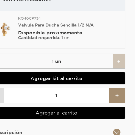
KO40CP734
Valvula Para Ducha Sencilla 1/2 N/A
Disponible próximamente
Cantidad requerida:
1 un
+
1
un
Agregar kit al carrito
＋
Agregar al carrito
scripción