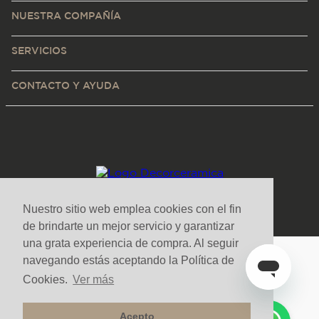
NUESTRA COMPAÑÍA
SERVICIOS
CONTACTO Y AYUDA
Nuestro sitio web emplea cookies con el fin
de brindarte un mejor servicio y garantizar
una grata experiencia de compra. Al seguir
navegando estás aceptando la Política de
Medios de pago y sitio seguro
Cookies.
Ver más
Acepto