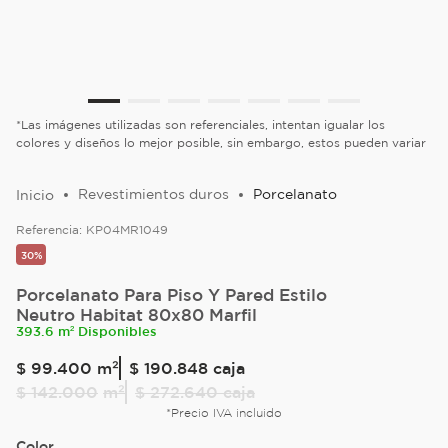
*Las imágenes utilizadas son referenciales, intentan igualar los
colores y diseños lo mejor posible, sin embargo, estos pueden variar
Revestimientos duros
Porcelanato
Referencia:
KP04MR1049
30%
Porcelanato Para Piso Y Pared Estilo
Neutro Habitat 80x80 Marfil
393.6 m² Disponibles
$
99
.
400
m²
$ 190.848
caja
$
142
.
000
m²
$ 272.640
caja
*Precio IVA incluido
Color