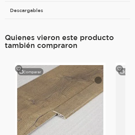
Descargables
Quienes vieron este producto
también compraron
Comparar
Comp
le