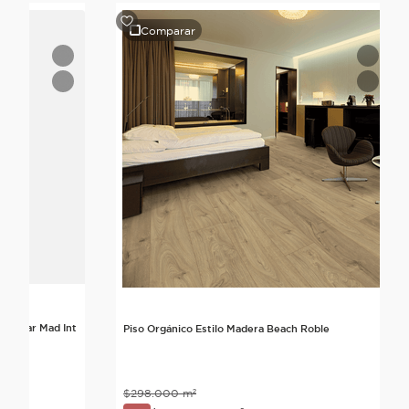
Comparar
a Duvar Mad Int
Piso Orgánico Estilo Madera Beach Roble
$
298
.
000
m²
nte