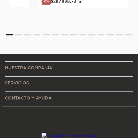
$
297
.
999
,
73
m²
0%
NUESTRA COMPAÑÍA
SERVICIOS
CONTACTO Y AYUDA