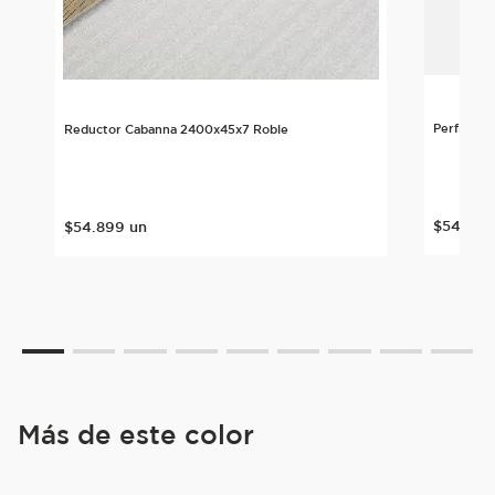
Perfil T 
Reductor Cabanna 2400x45x7 Roble
$
54
.
899
$
54
.
899
un
Más de este color