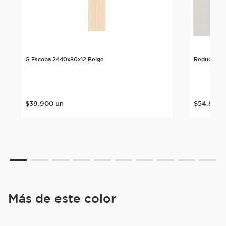
G Escoba 2440x80x12 Beige
Reductor M
$
39
.
900
un
$
54
.
899
Más de este color