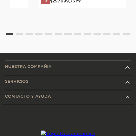
$
297
.
999
,
73
m²
0%
NUESTRA COMPAÑÍA
SERVICIOS
CONTACTO Y AYUDA