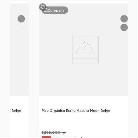
Comparar
cific V Beige
Piso Orgánico Estilo Madera Moon Beige
$
298
.
000
m²