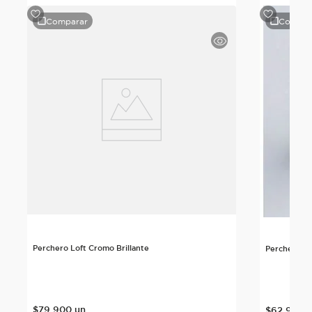
Comparar
Compar
Perchero Loft Cromo Brillante
Perchero At
$
79
.
900
un
$
62
.
900