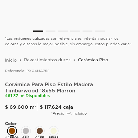
*Las imágenes utilizadas son referenciales, intentan igualar los
colores y diseños lo mejor posible, sin embargo, estos pueden variar
Revestimientos duros
Cerámica Piso
Referencia:
PX04MA752
Cerámica Para Piso Estilo Madera
Timberwood 18x55 Marron
461.37 m² Disponibles
$
69
.
600
m²
$ 117.624
caja
*Precio IVA incluido
Color
MARRON
GRIS
CAFE
BEIGE