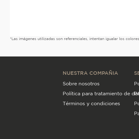
*Las imágenes utilizadas son referenciales, intentan igualar los color
NUESTRA COMPAÑIA
S
Sobre nosotros
Po
Política para tratamiento de da
P
Términos y condiciones
Po
Pa