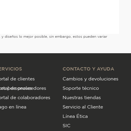
es y diseños lo mejor posible, sin embargo, estos pueden variar
ERVICIOS
CONTACTO Y AYUDA
rtal de clientes
Cambios y devoluciones
tos personales
ortal de proveedores
Soporte técnico
rtal de colaboradores
Nuestras tiendas
go en línea
Servicio al Cliente
Línea Ética
SIC