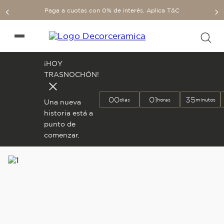
Paga a cuotas con 0% de interés. Aplica T&C
¡HOY
TRASNOCHÓN!
00
01
35
días
horas
minutos
Una nueva
historia está a
punto de
comenzar.