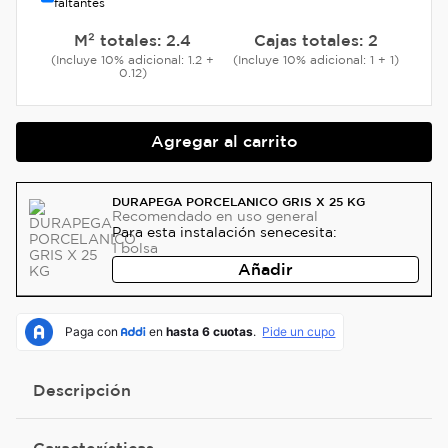
faltantes
M² totales:
2.4
Cajas totales:
2
(Incluye 10% adicional: 1.2 +
(Incluye 10% adicional: 1 + 1)
0.12)
Agregar al carrito
DURAPEGA PORCELANICO GRIS X 25 KG
Recomendado
en uso general
Para esta instalación se
necesita:
1
bolsa
Añadir
Descripción
Características