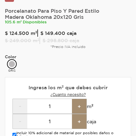
Porcelanato Para Piso Y Pared Estilo
Madera Oklahoma 20x120 Gris
105.6 m² Disponibles
$
124
.
500
m²
$ 149.400
caja
$
249
.
000
m²
$ 298.800
caja
*Precio IVA incluido
Color
GRIS
Ingresa los m² que debes cubrir
¿Cuanto necesito?
-
+
m²
-
+
caja
Incluir 10% adicional de material por posibles daños o