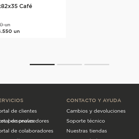
82x35 Café
0
un
4
.
550
un
ERVICIOS
CONTACTO Y AYUDA
rtal de clientes
Cambios y devoluciones
tos personales
ortal de proveedores
Soporte técnico
rtal de colaboradores
Nuestras tiendas