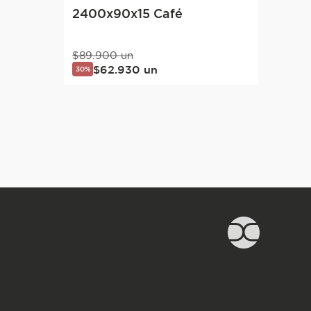
2400x90x15 Café
$
89
.
900
un
$
62
.
930
un
30%