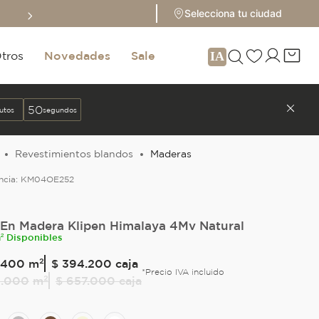
Sale hasta 70% 
Selecciona tu ciudad
tros
Novedades
Sale
49
utos
segundos
Revestimientos blandos
Maderas
ncia:
KM04OE252
 En Madera Klipen Himalaya 4Mv Natural
² Disponibles
400
m²
$ 394.200
caja
*Precio IVA incluido
9
.
000
m²
$ 657.000
caja