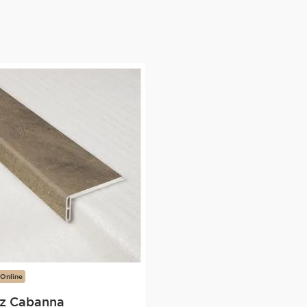
 Online
iz Cabanna