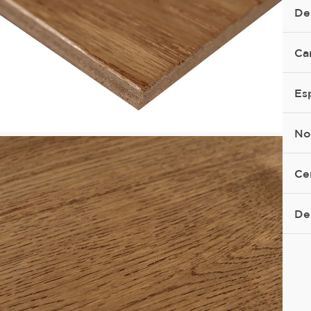
De
Ca
Es
No
Ce
De