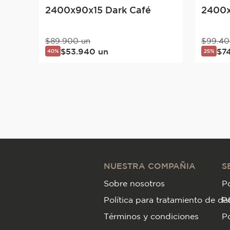
2400x90x15 Dark Café
2400x
$
89
.
900
un
$
99
.
40
$
53
.
940
un
$
7
40%
25%
NUESTRA COMPAÑIA
S
Sobre nosotros
Po
Política para tratamiento de da
P
Términos y condiciones
Po