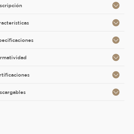
scripción
racterísticas
pecificaciones
rmatividad
rtificaciones
scargables