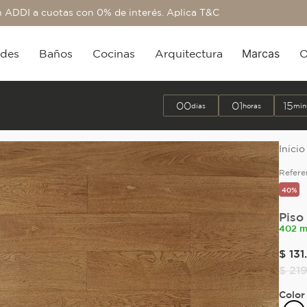
 ADDI a cuotas con 0% de interés. Aplica T&C
Marcas
edes
Baños
Cocinas
Arquitectura
O
00
01
15
días
horas
min
Refere
40%
Piso
402 m
$
131
.
$
21
Color