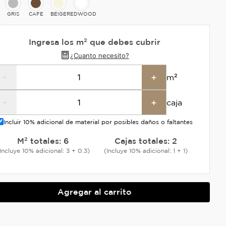
GRIS
CAFE
BEIGE
REDWOOD
Ingresa los m² que debes cubrir
¿Cuanto necesito?
-
+
m²
-
+
caja
Incluir 10% adicional de material por posibles daños o faltantes
M² totales:
6
Cajas totales:
2
Incluye 10% adicional: 3 + 0.3)
(Incluye 10% adicional: 1 + 1)
Agregar al carrito