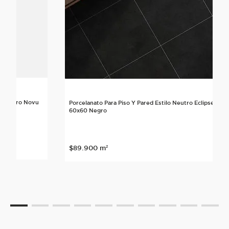
lo Neutro Novu
Porcelanato Para Piso Y Pared Estilo Neutro Eclipse
60x60 Negro
nte
$
89
.
900
m²