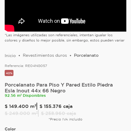
*Las imágenes utilizadas son referenciales, intentan igualar los
colores y diseños lo mejor posible, sin embargo, estos pueden variar
Revestimientos duros
Porcelanato
Referencia:
RE04NG057
40%
Porcelanato Para Piso Y Pared Estilo Piedra
Esla Inout 44x 66 Negro
92.56 m² Disponibles
$
149
.
400
m²
$ 155.376
caja
$
249
.
000
m²
$ 258.960
caja
*Precio IVA incluido
Color