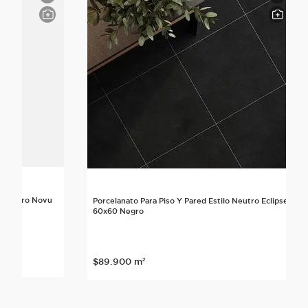
lo Neutro Novu
Porcelanato Para Piso Y Pared Estilo Neutro Eclipse
60x60 Negro
nte
$
89
.
900
m²