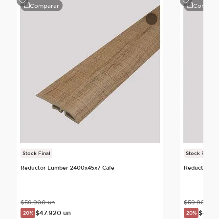
Comparar
Compara
Stock Final
Stock Final
Reductor Lumber 2400x45x7 Café
Reductor Da
$
59
.
900
un
$
59
.
900
un
$
47
.
920
un
$
47
.
9
20%
20%