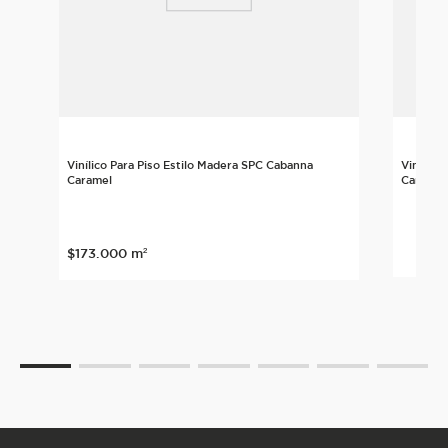
Vinílico Para Piso Estilo Madera SPC Cabanna
Vinílico
Caramel
Caramel
$
173
.
000
m²