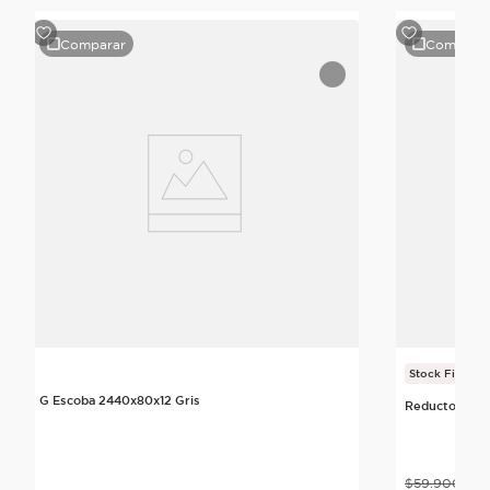
Comparar
Compara
Stock Final
G Escoba 2440x80x12 Gris
Reductor Lum
$
59
.
900
un