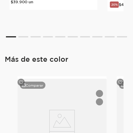
$
39
.
900
un
$
47
.
92
20%
Más de este color
Comparar
Com
mel