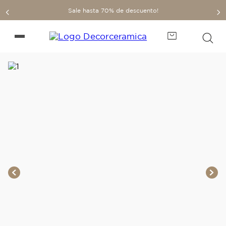
Sale hasta 70% de descuento!