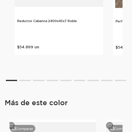
Reductor Cabanna 2400x45x7 Roble
Perfil T 
$
54
.
899
un
$
54
.
899
Más de este color
Comparar
Comparar