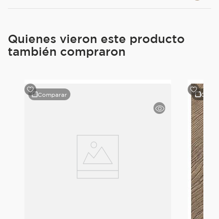
Quienes vieron este producto
también compraron
Comparar
Comp
le