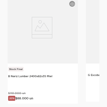
Stock Final
G Escoba Cab
B Nariz Lumber 2400x82x35 Miel
$
110
.
000
un
Di
$
88
.
000
un
20%