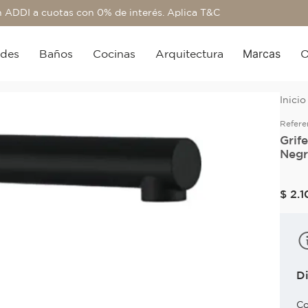
 ADDI a cuotas con 0% de interés. Aplica T&C
Marcas
edes
Baños
Cocinas
Arquitectura
O
Refere
Grif
Negr
$
2
.
1
D
Co