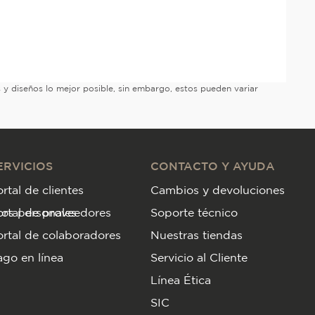
es y diseños lo mejor posible, sin embargo, estos pueden variar
ERVICIOS
CONTACTO Y AYUDA
rtal de clientes
Cambios y devoluciones
tos personales
ortal de proveedores
Soporte técnico
rtal de colaboradores
Nuestras tiendas
go en línea
Servicio al Cliente
Línea Ética
SIC