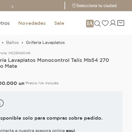
Sale hasta 70% 
Selecciona tu ciudad
tros
Novedades
Sale
Baños
Grifería Lavaplatos
ncia:
HS25NG049
ería Lavaplatos Monocontrol Talis Mb54 270
o Mate
00
.
000
un
*Precio IVA incluido
isponible solo para compras sobre pedido.
ntacta a nuestra asesora online
aqui
.