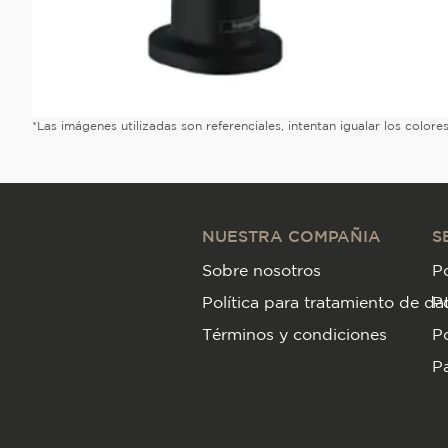
*Las imágenes utilizadas son referenciales, intentan igualar los color
NUESTRA COMPAÑIA
S
Sobre nosotros
Po
Política para tratamiento de da
P
Términos y condiciones
Po
Pa