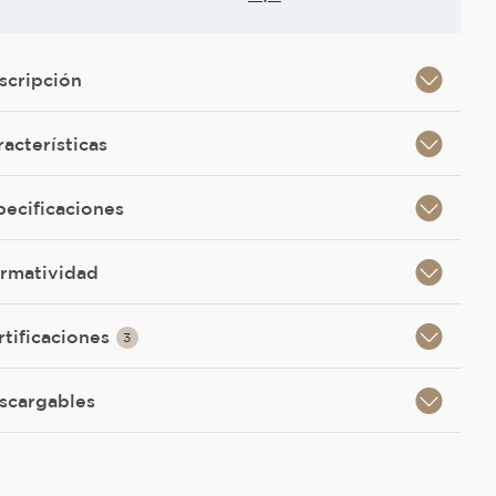
scripción
racterísticas
pecificaciones
rmatividad
rtificaciones
3
scargables