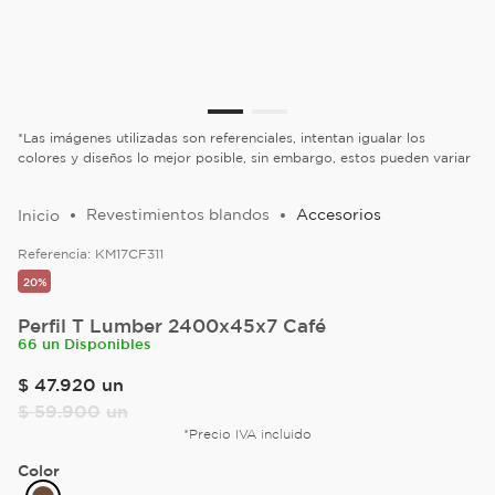
*Las imágenes utilizadas son referenciales, intentan igualar los
colores y diseños lo mejor posible, sin embargo, estos pueden variar
Revestimientos blandos
Accesorios
Referencia:
KM17CF311
20%
Perfil T Lumber 2400x45x7 Café
66 un Disponibles
$
47
.
920
un
$
59
.
900
un
*Precio IVA incluido
Color