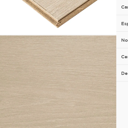
Ca
Es
No
Ce
De