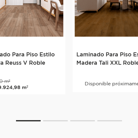
ado Para Piso Estilo
Laminado Para Piso Es
a Reuss V Roble
Madera Tali XXL Robl
0
m²
Disponible próximam
9
.
924
,
98
m²