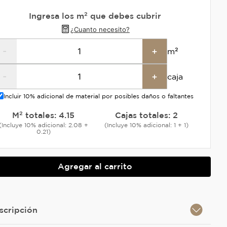
Ingresa los m² que debes cubrir
¿Cuanto necesito?
-
+
m²
-
+
caja
Incluir 10% adicional de material por posibles daños o faltantes
M² totales:
4.15
Cajas totales:
2
(Incluye 10% adicional: 2.08 +
(Incluye 10% adicional: 1 + 1)
0.21)
Agregar al carrito
scripción