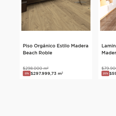
Piso Orgánico Estilo Madera
Lamin
Beach Roble
Mader
$
298
.
000
m²
$
79
.
90
$
297
.
999
,
73
m²
$
5
0%
25%