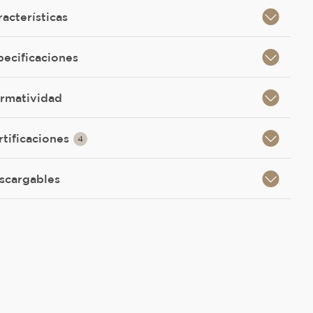
racterísticas
pecificaciones
rmatividad
rtificaciones
4
scargables