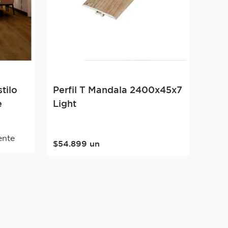
tilo
Perfil T Mandala 2400x45x7
e
Light
ente
$
54
.
899
un