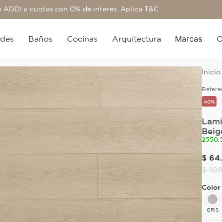
 ADDI a cuotas con 0% de interés. Aplica T&C
Marcas
edes
Baños
Cocinas
Arquitectura
O
Refere
40%
Lami
Beig
2550.
$
64
.
$
10
Color
GRIS