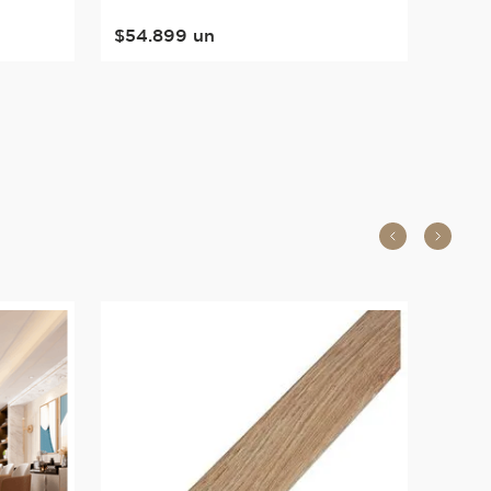
$
54
.
899
un