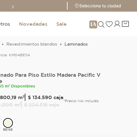
Sale hasta 70% 
Selecciona tu ciudad
tros
Novedades
Sale
Revestimientos blandos
Laminados
ncia:
KM04BE114
nado Para Piso Estilo Madera Pacific V
e
55 m² Disponibles
800
,
19
m²
$ 134.590
caja
*Precio IVA incluido
8
.
000
m²
$ 224.316
caja
BEIGE