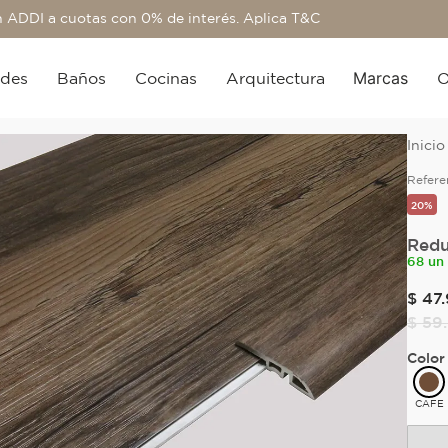
 ADDI a cuotas con 0% de interés. Aplica T&C
Marcas
edes
Baños
Cocinas
Arquitectura
O
Refere
20%
Redu
68 un
$
47
.
$
59
.
Color
CAFE