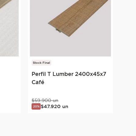
Stock Final
Perfil T Lumber 2400x45x7
Café
$
59
.
900
un
$
47
.
920
un
20%