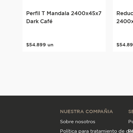
Perfil T Mandala 2400x45x7
Reduc
Dark Café
2400x
$
54
.
899
un
$
54
.
8
NUESTRA COMPAÑIA
S
Sobre nosotros
Po
Política para tratamiento de da
P