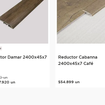
l
tor Damar 2400x45x7
Reductor Cabanna
2400x45x7 Café
0
un
$
54
.
899
un
7
.
920
un