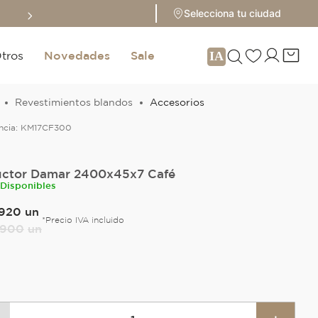
Sale hasta 70% 
Selecciona tu ciudad
tros
Novedades
Sale
Revestimientos blandos
Accesorios
ncia:
KM17CF300
ctor Damar 2400x45x7 Café
 Disponibles
920
un
*Precio IVA incluido
900
un