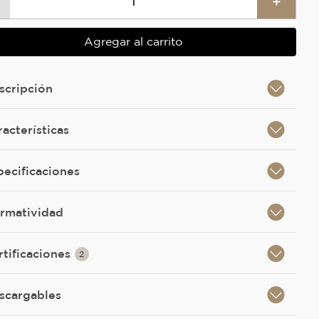
＋
Agregar al carrito
scripción
racterísticas
pecificaciones
rmatividad
rtificaciones
2
scargables