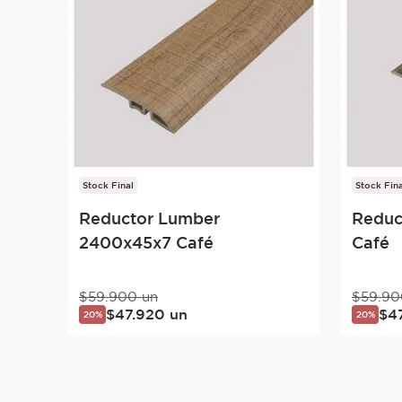
Stock Final
Stock Fina
Reductor Lumber
Reduc
2400x45x7 Café
Café
$
59
.
900
un
$
59
.
90
$
47
.
920
un
$
4
20%
20%