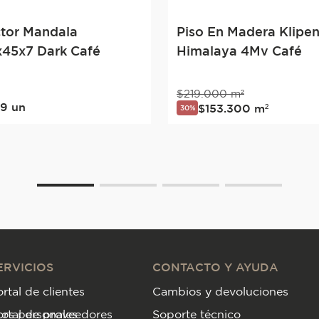
tor Mandala
Piso En Madera Klipe
45x7 Dark Café
Himalaya 4Mv Café
$
219
.
000
m²
99
un
$
153
.
300
m²
30%
ERVICIOS
CONTACTO Y AYUDA
rtal de clientes
Cambios y devoluciones
tos personales
ortal de proveedores
Soporte técnico