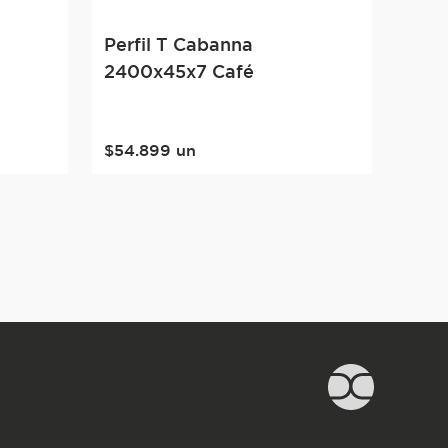
n
Perfil T Cabanna
2400x45x7 Café
$
54
.
899
un