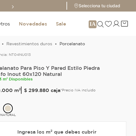
Sale hasta 70% 
Selecciona tu ciudad
tros
Novedades
Sale
Revestimientos duros
Porcelanato
ncia:
NT04NU013
elanato Para Piso Y Pared Estilo Piedra
nfo Inout 60x120 Natural
3 m² Disponibles
0
.
000
m²
$ 299.880
caja
*Precio IVA incluido
NATURAL
Ingresa los m² que debes cubrir