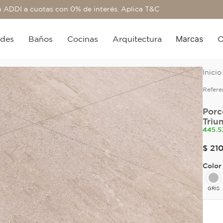
 ADDI a cuotas con 0% de interés. Aplica T&C
Marcas
edes
Baños
Cocinas
Arquitectura
O
Refere
Porc
Triu
445.5
$
21
Color
GRIS