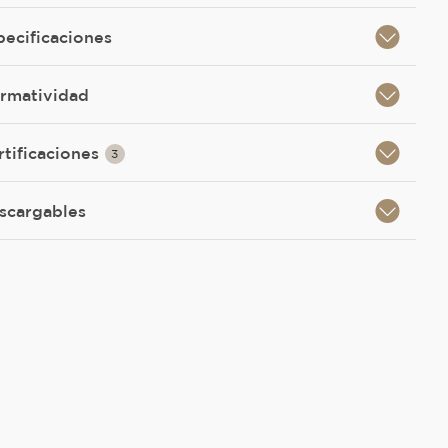
pecificaciones
rmatividad
rtificaciones
3
scargables