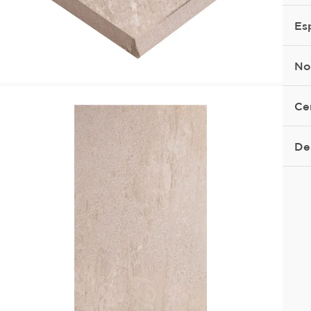
Es
No
Ce
De