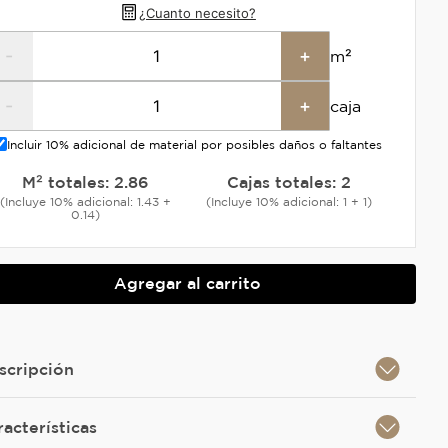
¿Cuanto necesito?
-
+
m²
-
+
caja
Incluir 10% adicional de material por posibles daños o faltantes
M² totales:
2.86
Cajas totales:
2
(Incluye 10% adicional: 1.43 +
(Incluye 10% adicional: 1 + 1)
0.14)
Agregar al carrito
scripción
racterísticas