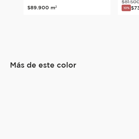
$
81
.
50
$
89
.
900
m²
$
7
10%
Más de este color