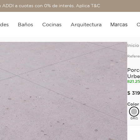
 ADDI a cuotas con 0% de interés. Aplica T&C
Marcas
edes
Baños
Cocinas
Arquitectura
O
Refere
Porc
Urbe
821.2
$
31
Color
GRIS