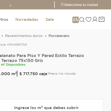
Sale hasta 70% 
Selecciona tu ciudad
tros
Novedades
Sale
Revestimientos duros
Porcelanato
ncia:
KP04GR1700
elanato Para Piso Y Pared Estilo Terrazo
 Terrazo 75x150 Gris
5 m² Disponibles
9
.
000
m²
$ 717.750
caja
*Precio IVA incluido
Ingresa los m² que debes cubrir