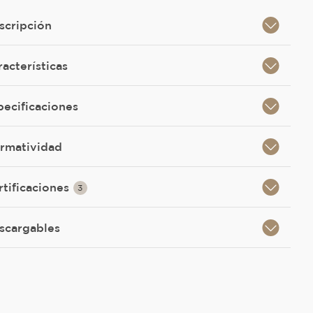
scripción
racterísticas
pecificaciones
rmatividad
rtificaciones
3
scargables