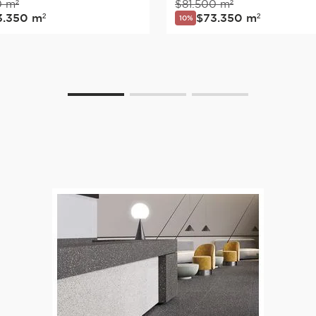
0
m²
$
81
.
500
m²
3
.
350
m²
$
73
.
350
m²
10%