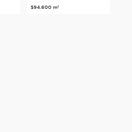
$
94
.
600
m²