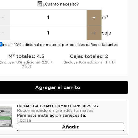
¿Cuanto necesito?
-
+
m²
-
+
caja
Incluir 10% adicional de material por posibles daños o faltantes
M² totales:
4.5
Cajas totales:
2
(Incluye 10% adicional: 2.25 +
(Incluye 10% adicional: 1 + 1)
0.23)
Agregar al carrito
DURAPEGA GRAN FORMATO GRIS X 25 KG
Recomendado
en grandes formatos
Para esta instalación se
necesita:
1
bolsa
Añadir