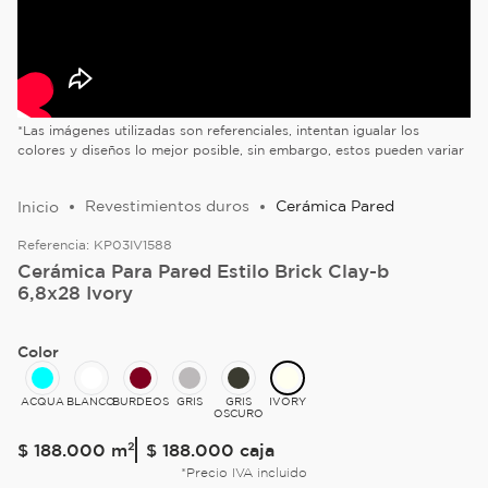
*Las imágenes utilizadas son referenciales, intentan igualar los
colores y diseños lo mejor posible, sin embargo, estos pueden variar
Revestimientos duros
Cerámica Pared
Referencia:
KP03IV1588
Cerámica Para Pared Estilo Brick Clay-b
6,8x28 Ivory
Color
ACQUA
BLANCO
BURDEOS
GRIS
GRIS
IVORY
OSCURO
$
188
.
000
m²
$ 188.000
caja
*Precio IVA incluido