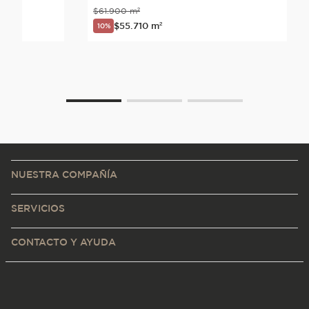
$
61
.
900
m²
$
55
.
710
m²
10%
NUESTRA COMPAÑÍA
SERVICIOS
CONTACTO Y AYUDA