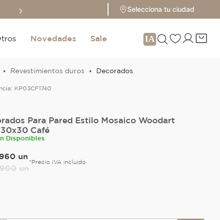
Sale hasta 70% 
Selecciona tu ciudad
tros
Novedades
Sale
Revestimientos duros
Decorados
ncia:
KP03CF1740
rados Para Pared Estilo Mosaico Woodart
 30x30 Café
un Disponibles
960
un
*Precio IVA incluido
900
un