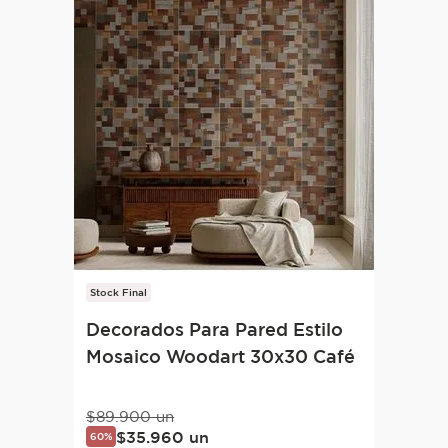
Stock Final
Decorados Para Pared Estilo
Mosaico Woodart 30x30 Café
$
89
.
900
un
$
35
.
960
un
60%