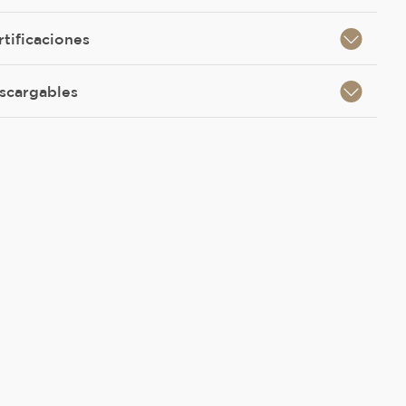
rtificaciones
scargables