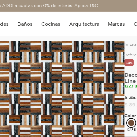
 ADDI a cuotas con 0% de interés. Aplica T&C
Marcas
edes
Baños
Cocinas
Arquitectura
O
Refere
60%
Deco
Line
1223 
$
35
.
$
89
.
Color
CAFE