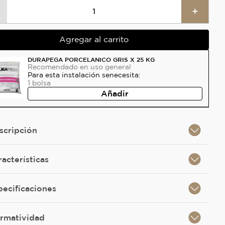
＋
Agregar al carrito
DURAPEGA PORCELANICO GRIS X 25 KG
Recomendado
en uso general
Para esta instalación se
necesita:
1
bolsa
Añadir
scripción
racterísticas
pecificaciones
rmatividad