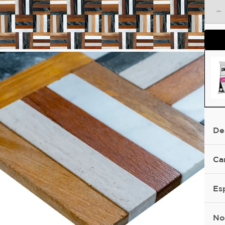
－
De
Ca
Es
No