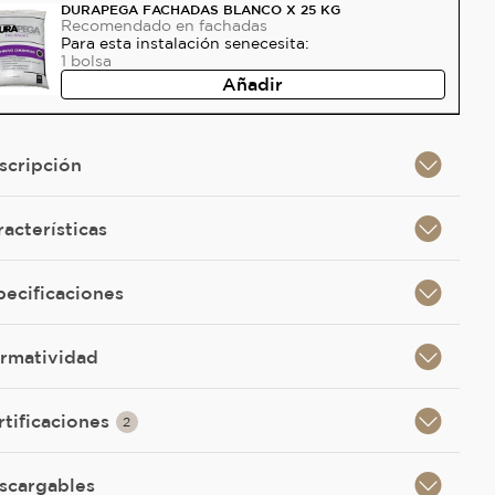
DURAPEGA FACHADAS BLANCO X 25 KG
Recomendado
en fachadas
Para esta instalación se
necesita:
1
bolsa
Añadir
scripción
racterísticas
pecificaciones
rmatividad
rtificaciones
2
scargables