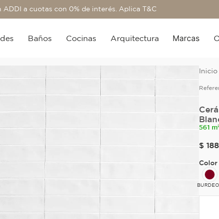
 ADDI a cuotas con 0% de interés. Aplica T&C
Marcas
edes
Baños
Cocinas
Arquitectura
O
Refere
Cerá
Blan
561 m
$
188
Color
BURDEO