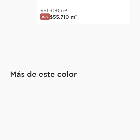
$
61
.
900
m²
$
55
.
710
m²
10%
Más de este color