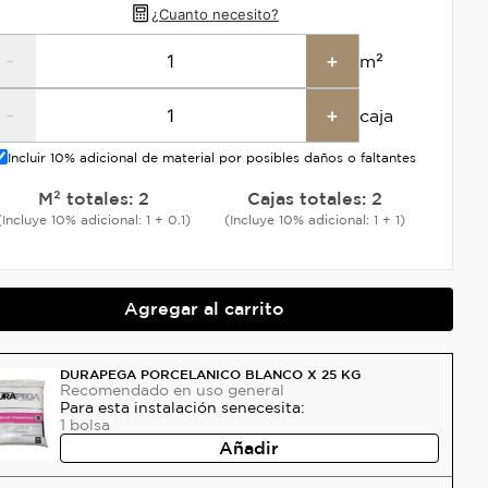
¿Cuanto necesito?
-
+
m²
-
+
caja
Incluir 10% adicional de material por posibles daños o faltantes
M² totales:
2
Cajas totales:
2
(Incluye 10% adicional: 1 + 0.1)
(Incluye 10% adicional: 1 + 1)
Agregar al carrito
DURAPEGA PORCELANICO BLANCO X 25 KG
Recomendado
en uso general
Para esta instalación se
necesita:
1
bolsa
Añadir