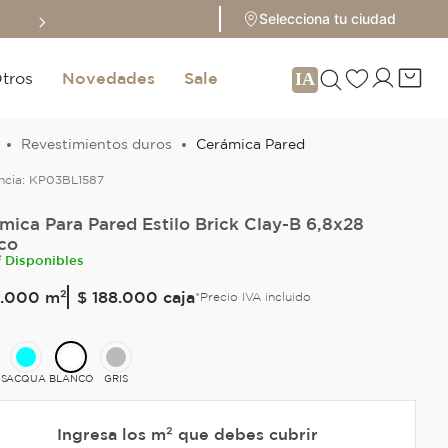
Sale hasta 70% 
Selecciona tu ciudad
tros
Novedades
Sale
Revestimientos duros
Cerámica Pared
ncia:
KP03BL1587
mica Para Pared Estilo Brick Clay-B 6,8x28
co
² Disponibles
.
000
m²
$ 188.000
caja
*Precio IVA incluido
S
ACQUA
BLANCO
GRIS
Ingresa los m² que debes cubrir