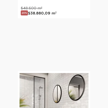
$
48
.
600
m²
$
38
.
880
,
09
m²
20%