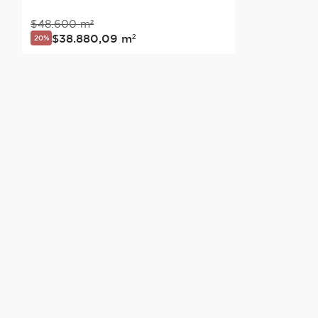
$
48
.
600
m²
$
38
.
880
,
09
m²
20%