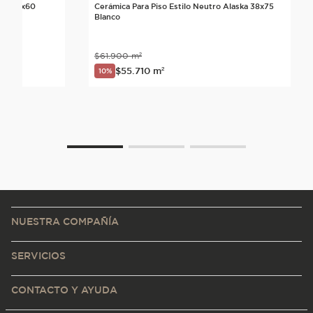
ime 60x60
Cerámica Para Piso Estilo Neutro Alaska 38x75
Blanco
$
61
.
900
m²
$
55
.
710
m²
10%
NUESTRA COMPAÑÍA
SERVICIOS
CONTACTO Y AYUDA