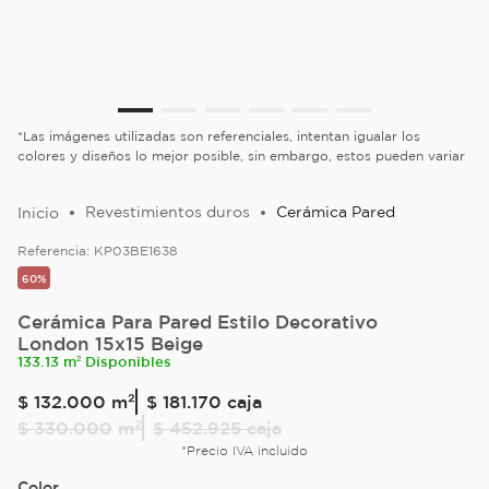
*Las imágenes utilizadas son referenciales, intentan igualar los
colores y diseños lo mejor posible, sin embargo, estos pueden variar
Revestimientos duros
Cerámica Pared
Referencia:
KP03BE1638
60%
Cerámica Para Pared Estilo Decorativo
London 15x15 Beige
133.13 m² Disponibles
$
132
.
000
m²
$ 181.170
caja
$
330
.
000
m²
$ 452.925
caja
*Precio IVA incluido
Color