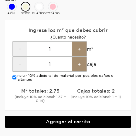
AZUL
BEIGE
BLANCO
ROSADO
Ingresa los m² que debes cubrir
¿Cuanto necesito?
-
+
m²
-
+
caja
Incluir 10% adicional de material por posibles daños o
faltantes
M² totales:
2.75
Cajas totales:
2
(Incluye 10% adicional: 1.37 +
(Incluye 10% adicional: 1 + 1)
0.14)
Agregar al carrito