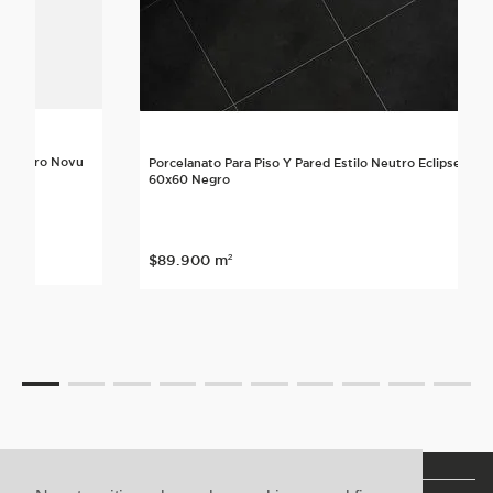
lo Neutro Novu
Porcelanato Para Piso Y Pared Estilo Neutro Eclipse
60x60 Negro
nte
$
89
.
900
m²