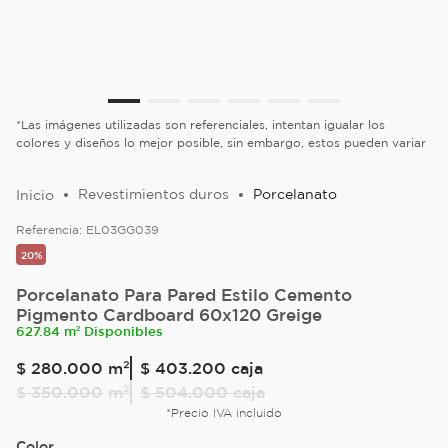
*Las imágenes utilizadas son referenciales, intentan igualar los
colores y diseños lo mejor posible, sin embargo, estos pueden variar
Revestimientos duros
Porcelanato
Referencia:
EL03GG039
20%
Porcelanato Para Pared Estilo Cemento
Pigmento Cardboard 60x120 Greige
627.84 m² Disponibles
$
280
.
000
m²
$ 403.200
caja
$
350
.
000
m²
$ 504.000
caja
*Precio IVA incluido
Color