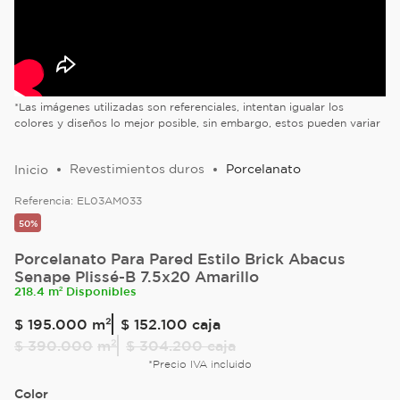
*Las imágenes utilizadas son referenciales, intentan igualar los
colores y diseños lo mejor posible, sin embargo, estos pueden variar
Revestimientos duros
Porcelanato
Referencia:
EL03AM033
50%
Porcelanato Para Pared Estilo Brick Abacus
Senape Plissé-B 7.5x20 Amarillo
218.4 m² Disponibles
$
195
.
000
m²
$ 152.100
caja
$
390
.
000
m²
$ 304.200
caja
*Precio IVA incluido
Color