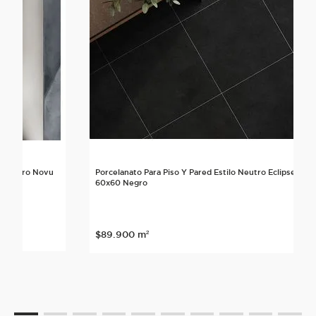
lo Neutro Novu
Porcelanato Para Piso Y Pared Estilo Neutro Eclipse
60x60 Negro
nte
$
89
.
900
m²