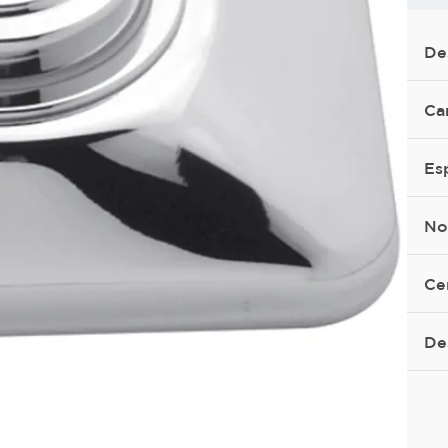
De
Ca
Es
No
Ce
De