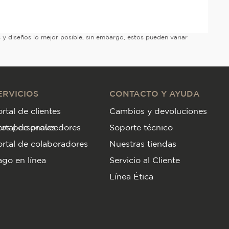
es y diseños lo mejor posible, sin embargo, estos pueden variar
ERVICIOS
CONTACTO Y AYUDA
rtal de clientes
Cambios y devoluciones
tos personales
ortal de proveedores
Soporte técnico
rtal de colaboradores
Nuestras tiendas
go en línea
Servicio al Cliente
Línea Ética