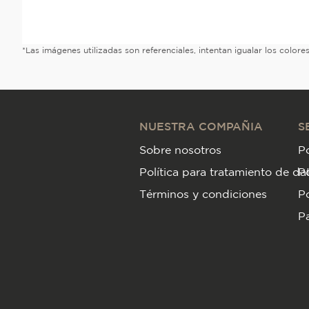
*Las imágenes utilizadas son referenciales, intentan igualar los color
NUESTRA COMPAÑIA
S
Sobre nosotros
Po
Política para tratamiento de da
P
Términos y condiciones
Po
Pa