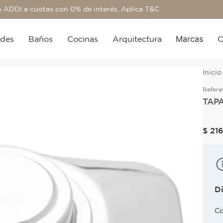
 ADDI a cuotas con 0% de interés. Aplica T&C
Marcas
edes
Baños
Cocinas
Arquitectura
O
Refere
TAP
$
21
D
Co