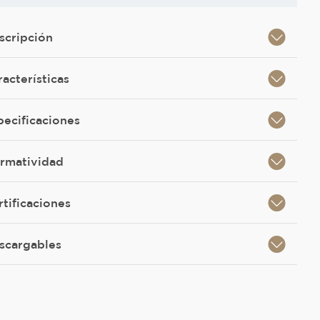
scripción
racterísticas
pecificaciones
rmatividad
rtificaciones
scargables