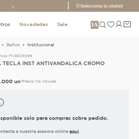
Sale hasta 70% 
Selecciona tu ciudad
tros
Novedades
Sale
Baños
Institucional
ncia:
FV38CR099
A TECLA INST ANTIVANDALICA CROMO
6
.
000
un
*Precio IVA incluido
isponible solo para compras sobre pedido.
ntacta a nuestra asesora online
aqui
.