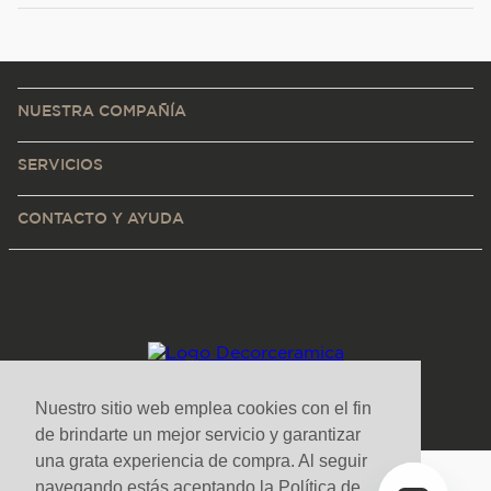
NUESTRA COMPAÑÍA
SERVICIOS
CONTACTO Y AYUDA
Nuestro sitio web emplea cookies con el fin
de brindarte un mejor servicio y garantizar
una grata experiencia de compra. Al seguir
navegando estás aceptando la Política de