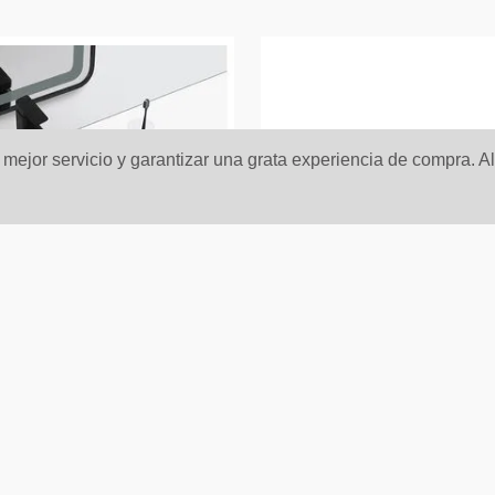
n mejor servicio y garantizar una grata experiencia de compra. A
anos Vessel Onix
Lavamanos Vessel Ess
 Mate
Blanco Brillante