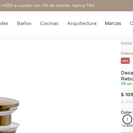
 ADDI a cuotas con 0% de interés. Aplica T&C
Marcas
edes
Baños
Cocinas
Arquitectura
O
Refere
50%
Desa
Rebo
59 un
$
10
$
21
Color
COBRE