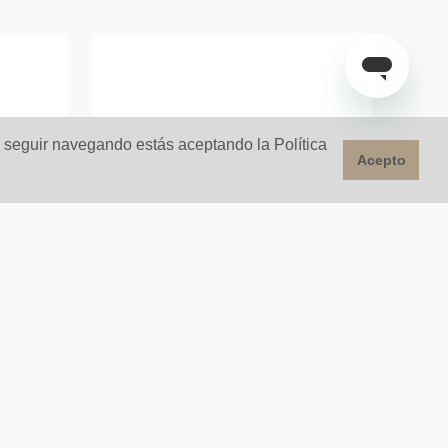
l seguir navegando estás aceptando la Política
Acepto
ential
Lavamanos Vessel Vitally
Blanco Brillante