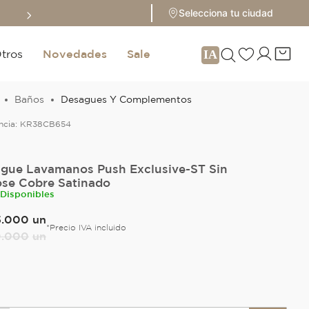
Selecciona tu ciudad
tros
Novedades
Sale
Baños
Desagues Y Complementos
ncia:
KR38CB654
gue Lavamanos Push Exclusive-ST Sin
se Cobre Satinado
 Disponibles
5
.
000
un
*Precio IVA incluido
0
.
000
un