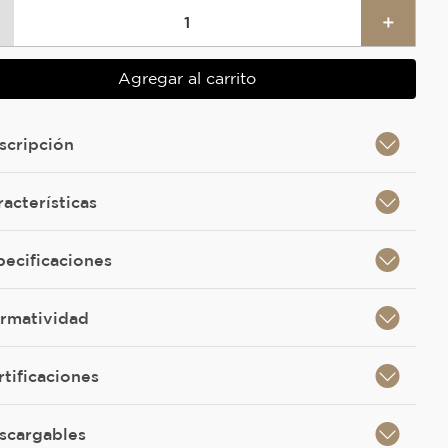
＋
Agregar al carrito
scripción
racterísticas
pecificaciones
rmatividad
rtificaciones
scargables