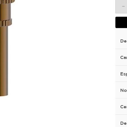
－
De
Ca
Es
No
Ce
De