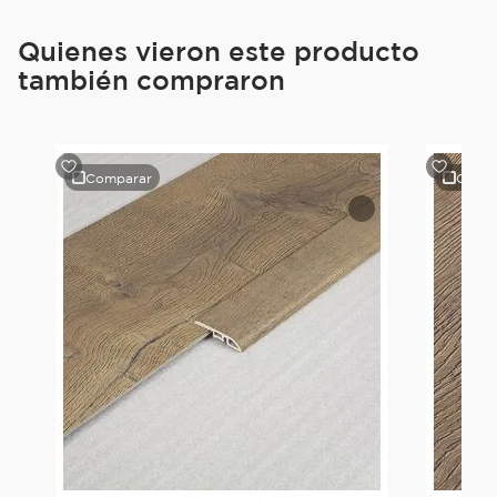
Quienes vieron este producto
también compraron
Comparar
Comp
le