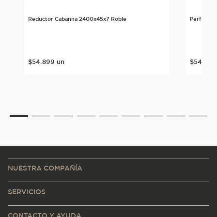
Reductor Cabanna 2400x45x7 Roble
Perfil T 
$
54
.
899
un
$
54
.
899
NUESTRA COMPAÑÍA
SERVICIOS
CONTACTO Y AYUDA