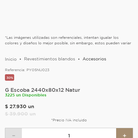
*Las imágenes utilizadas son referenciales, intentan igualar los
colores y diseños lo mejor posible, sin embargo, estos pueden variar
Revestimientos blandos
Accesorios
Referencia:
PY05NU023
30%
G Escoba 2440x80x12 Natur
3225 un Disponibles
$
27
.
930
un
$
39
.
900
un
*Precio IVA incluido
－
＋