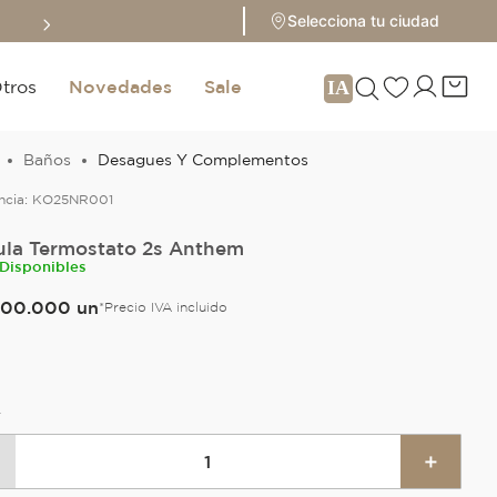
Sale hasta 70% 
Selecciona tu ciudad
tros
Novedades
Sale
Baños
Desagues Y Complementos
ncia:
KO25NR001
ula Termostato 2s Anthem
 Disponibles
00
.
000
un
*Precio IVA incluido
A
＋