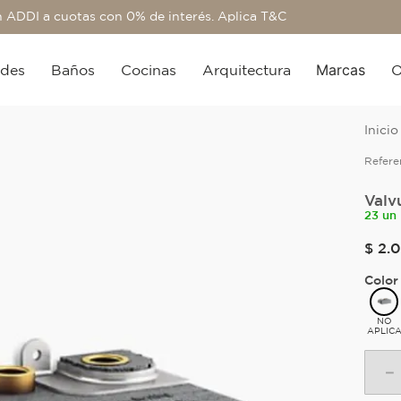
 ADDI a cuotas con 0% de interés. Aplica T&C
Marcas
edes
Baños
Cocinas
Arquitectura
O
Refere
Valv
23 un
$
2
.
0
Color
NO
APLIC
－