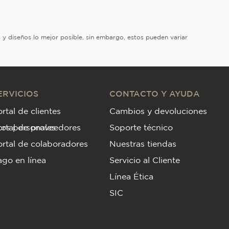
es y diseños lo mejor posible, sin embargo, estos pueden variar
ERVICIOS
CONTACTO Y AYUDA
rtal de clientes
Cambios y devoluciones
tos personales
ortal de proveedores
Soporte técnico
rtal de colaboradores
Nuestras tiendas
go en línea
Servicio al Cliente
Línea Ética
SIC