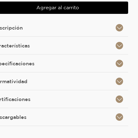
Agregar al carrito
scripción
racterísticas
pecificaciones
rmatividad
rtificaciones
scargables