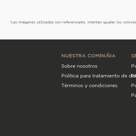
*Las imágenes utilizadas son referenciales, intentan igualar los color
NUESTRA COMPAÑIA
S
Sobre nosotros
Po
Política para tratamiento de da
P
Términos y condiciones
Po
Pa