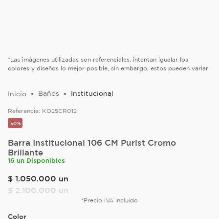
*Las imágenes utilizadas son referenciales, intentan igualar los
colores y diseños lo mejor posible, sin embargo, estos pueden variar
Baños
Institucional
Referencia:
KO25CR012
50%
Barra Institucional 106 CM Purist Cromo
Brillante
16 un Disponibles
$
1
.
050
.
000
un
$
2
.
100
.
000
un
*Precio IVA incluido
Color