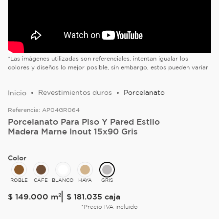
*Las imágenes utilizadas son referenciales, intentan igualar los
colores y diseños lo mejor posible, sin embargo, estos pueden variar
Revestimientos duros
Porcelanato
Referencia:
AP04GR064
Porcelanato Para Piso Y Pared Estilo
Madera Marne Inout 15x90 Gris
Color
ROBLE
CAFE
BLANCO
HAYA
GRIS
$
149
.
000
m²
$ 181.035
caja
*Precio IVA incluido