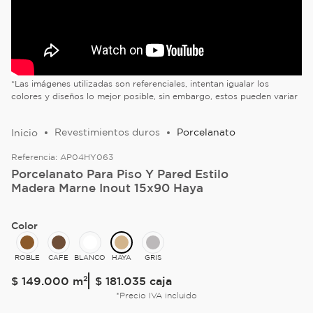
*Las imágenes utilizadas son referenciales, intentan igualar los
colores y diseños lo mejor posible, sin embargo, estos pueden variar
Revestimientos duros
Porcelanato
Referencia:
AP04HY063
Porcelanato Para Piso Y Pared Estilo
Madera Marne Inout 15x90 Haya
Color
ROBLE
CAFE
BLANCO
HAYA
GRIS
$
149
.
000
m²
$ 181.035
caja
*Precio IVA incluido