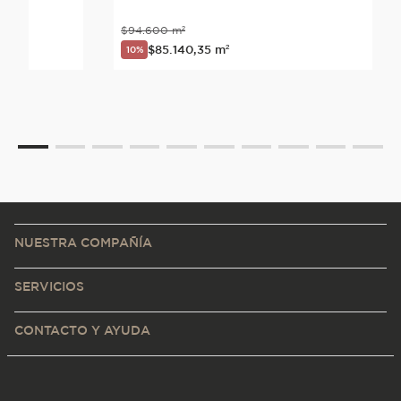
$
94
.
600
m²
$
85
.
140
,
35
m²
10%
NUESTRA COMPAÑÍA
SERVICIOS
CONTACTO Y AYUDA