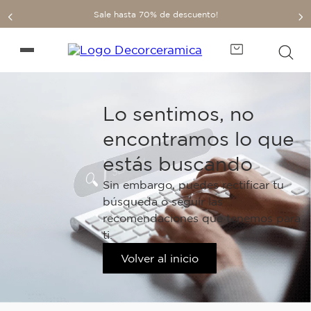
Sale hasta 70% de descuento!
Lo sentimos, no
encontramos lo que
estás buscando
Sin embargo, puedes rectificar tu
búsqueda o seguir las
recomendaciones que tenemos para
ti.
Volver al inicio