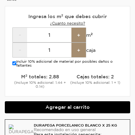
Ingresa los m² que debes cubrir
¿Cuanto necesito?
-
+
m²
-
+
caja
Incluir 10% adicional de material por posibles daños o
faltantes
M² totales:
2.88
Cajas totales:
2
(Incluye 10% adicional: 1.44 +
(Incluye 10% adicional: 1 + 1)
0.14)
Agregar al carrito
DURAPEGA PORCELANICO BLANCO X 25 KG
Recomendado
en uso general
Para esta instalación se
necesita: