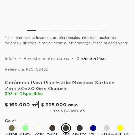
*Las imágenes utilizadas son referenciales, intentan igualar los
colores y diseños lo mejor posible, sin embargo, estos pueden variar
Revestimientos duros
Cerámica Piso
Referencia:
PS04GS432
Cerámica Para Piso Estilo Mosaico Surface
Zinc 30x30 Gris Oscuro
502 m² Disponibles
$
169
.
000
m²
$ 338.000
caja
*Precio IVA incluido
Color
VERDE
MENTA
IVORY
TAUPE
GRIS
GRAFITO
AZUL
ARENA
AMARILLO