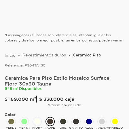
*Las imágenes utilizadas son referenciales, intentan igualar los
colores y diseños lo mejor posible, sin embargo, estos pueden variar
Revestimientos duros
Cerámica Piso
Referencia:
PS04TA430
Cerámica Para Piso Estilo Mosaico Surface
Fjord 30x30 Taupe
648 m² Disponibles
$
169
.
000
m²
$ 338.000
caja
*Precio IVA incluido
Color
VERDE
MENTA
IVORY
TAUPE
GRIS
GRAFITO
AZUL
ARENA
AMARILLO