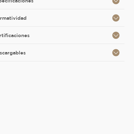
pecificaciones
rmatividad
rtificaciones
scargables