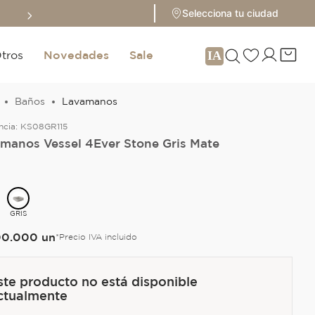
Sale hasta 70% 
Selecciona tu ciudad
tros
Novedades
Sale
Baños
Lavamanos
ncia:
KS08GR115
manos Vessel 4Ever Stone Gris Mate
O
GRIS
00
.
000
un
*Precio IVA incluido
ste producto no está disponible
ctualmente