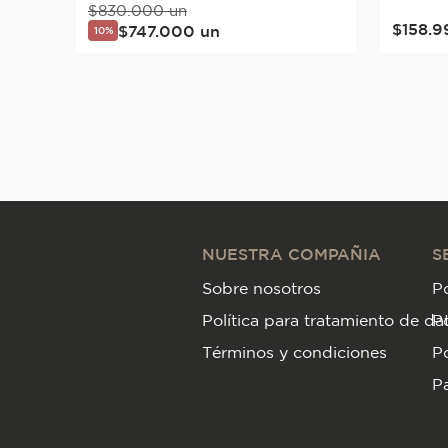
$
830
.
000
un
$
158
.
9
$
747
.
000
un
10%
NUESTRA COMPAÑIA
S
Sobre nosotros
Po
Política para tratamiento de da
P
Términos y condiciones
Po
Pa