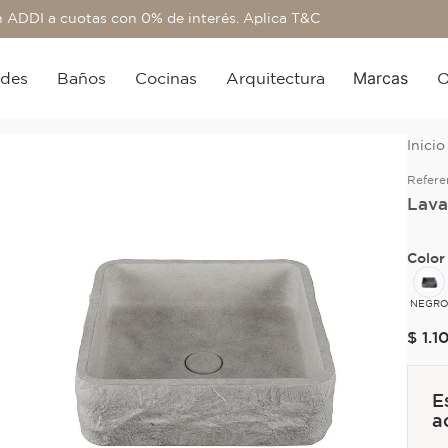
 ADDI a cuotas con 0% de interés. Aplica T&C
Marcas
edes
Baños
Cocinas
Arquitectura
O
Refere
Lava
Color
NEGR
$
1
.
1
E
a